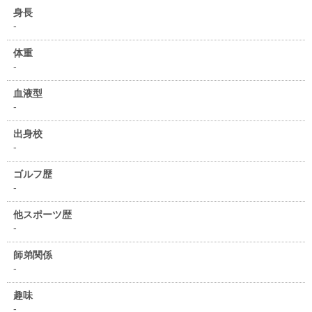
身長
-
体重
-
血液型
-
出身校
-
ゴルフ歴
-
他スポーツ歴
-
師弟関係
-
趣味
-