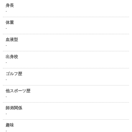
身長
-
体重
-
血液型
-
出身校
-
ゴルフ歴
-
他スポーツ歴
-
師弟関係
-
趣味
-