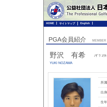
HOME
English
サイトマップ
PGA会員紹介
MEMBER
野沢 有希
ﾉｻﾞﾜ ﾕｳｷ
YUKI NOZAWA
所
出
生