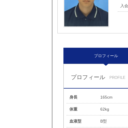
入
プロフィール
プロフィール
PROFILE
身長
165cm
体重
62kg
血液型
B型