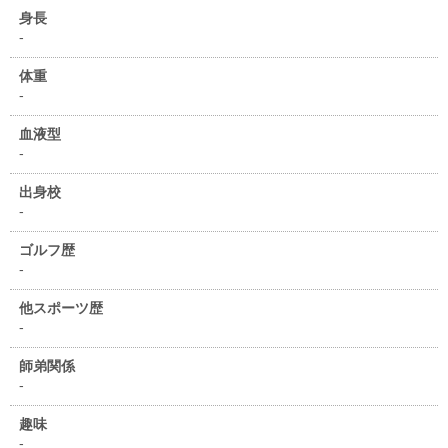
身長
-
体重
-
血液型
-
出身校
-
ゴルフ歴
-
他スポーツ歴
-
師弟関係
-
趣味
-