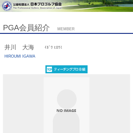
PGA会員紹介
MEMBER
井川 大海
ｲｶﾞﾜ ﾋﾛｳﾐ
HIROUMI IGAWA