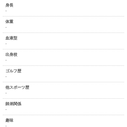
身長
-
体重
-
血液型
-
出身校
-
ゴルフ歴
-
他スポーツ歴
-
師弟関係
-
趣味
-