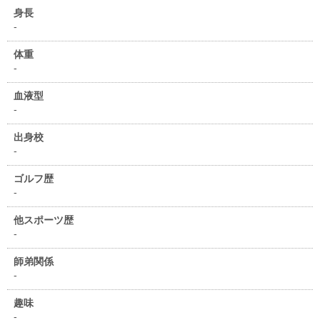
身長
-
体重
-
血液型
-
出身校
-
ゴルフ歴
-
他スポーツ歴
-
師弟関係
-
趣味
-