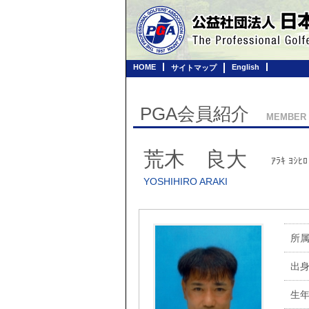
HOME
English
サイトマップ
PGA会員紹介
MEMBER
荒木 良大
ｱﾗｷ ﾖｼﾋﾛ
YOSHIHIRO ARAKI
所
出
生