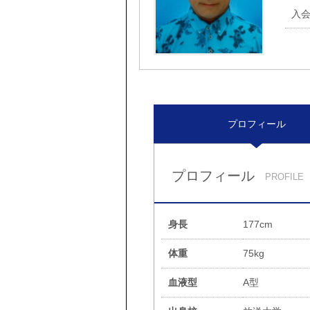
入
プロフィール
プロフィール
PROFILE
身長
177cm
体重
75kg
血液型
A型