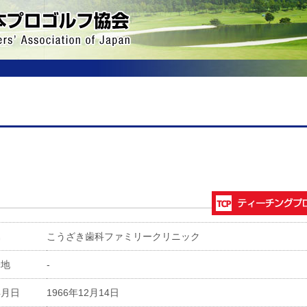
属
こうざき歯科ファミリークリニック
身地
-
年月日
1966年12月14日