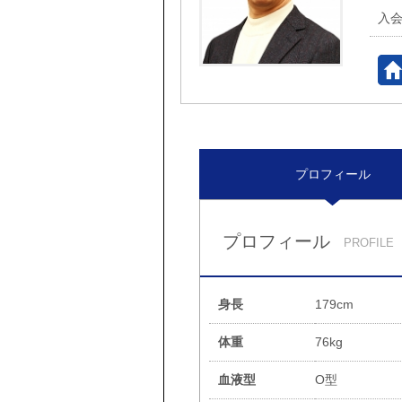
入
プロフィール
プロフィール
PROFILE
身長
179cm
体重
76kg
血液型
O型