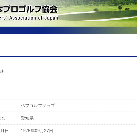
ﾕｷ
属
ベフゴルフクラブ
身地
愛知県
年月日
1975年09月27日