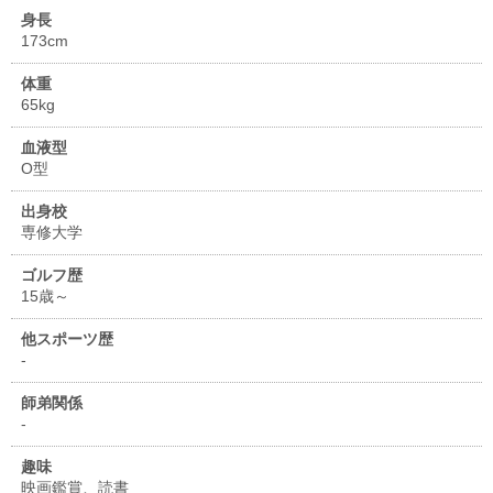
身長
173cm
体重
65kg
血液型
O型
出身校
専修大学
ゴルフ歴
15歳～
他スポーツ歴
-
師弟関係
-
趣味
映画鑑賞、読書