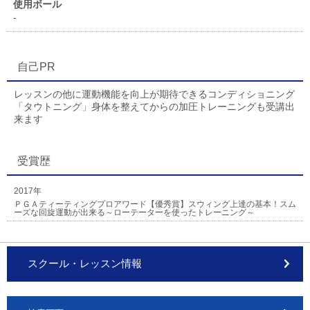
使用ボール
-
自己PR
レッスンの他に運動機能を向上が期待できるコンディショニング
「タウトニング」身体を整えてからの加圧トレーニングも受講出
来ます
受賞歴
2017年
ＰＧＡティーティングプロアワード【優秀賞】スウィング上達の基本！スム
ーズな回旋運動が出来る～ローテーターを使ったトレーニング～
スクール・レッスン情報