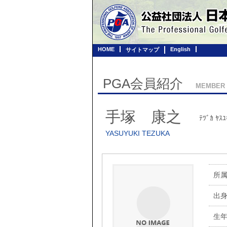
HOME
English
サイトマップ
PGA会員紹介
MEMBER
手塚 康之
ﾃﾂﾞｶ ﾔｽﾕ
YASUYUKI TEZUKA
所
出
生