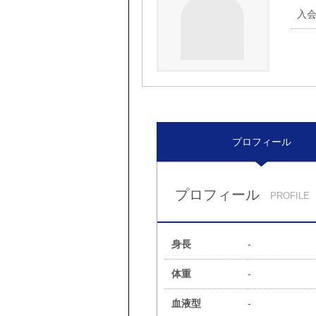
入
プロフィール
プロフィール
PROFILE
身長
-
体重
-
血液型
-