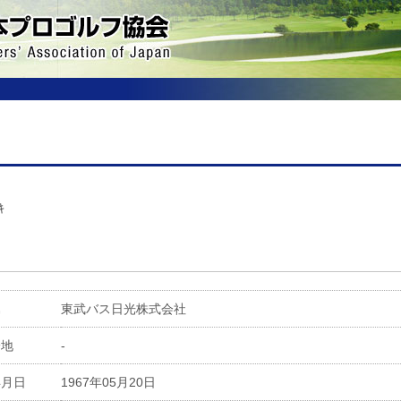
ｷ
属
東武バス日光株式会社
身地
-
年月日
1967年05月20日