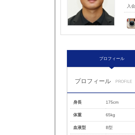
入
プロフィール
プロフィール
PROFILE
身長
175cm
体重
65kg
血液型
B型