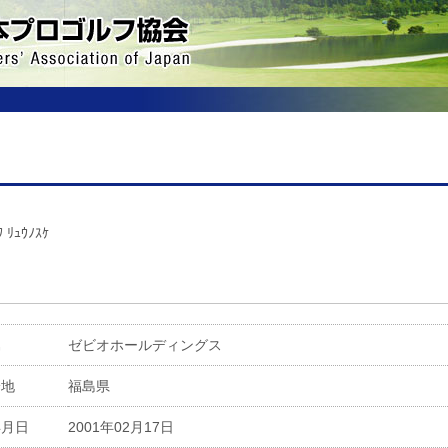
ﾜ ﾘｭｳﾉｽｹ
属
ゼビオホールディングス
身地
福島県
年月日
2001年02月17日