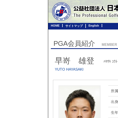
HOME
English
サイトマップ
PGA会員紹介
MEMBER
早嵜 雄登
ﾊﾔｻｷ ﾕｳﾄ
YUTO HAYASAKI
所
出
生