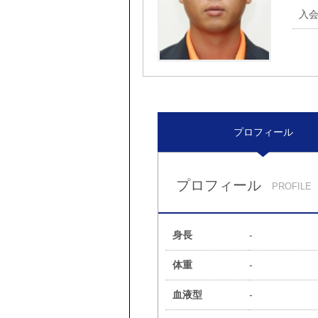
入
プロフィール
プロフィール
PROFILE
身長
-
体重
-
血液型
-