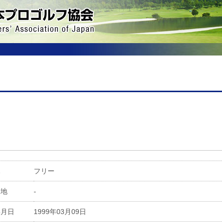
属
フリー
身地
-
年月日
1999年03月09日