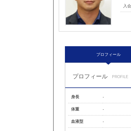
入
プロフィール
プロフィール
PROFILE
身長
-
体重
-
血液型
-