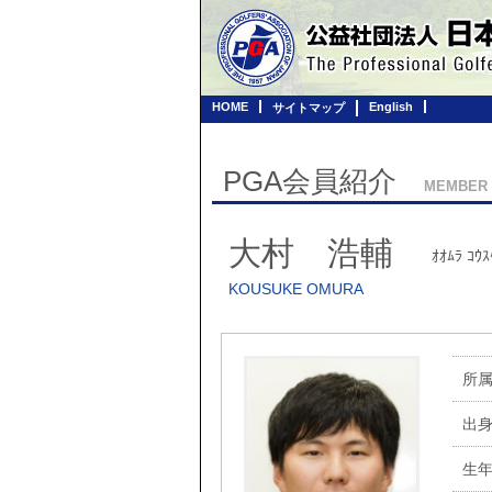
HOME
English
サイトマップ
PGA会員紹介
MEMBER
大村 浩輔
ｵｵﾑﾗ ｺｳｽ
KOUSUKE OMURA
所
出
生