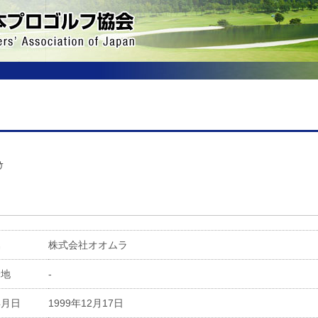
ｹ
属
株式会社オオムラ
身地
-
年月日
1999年12月17日