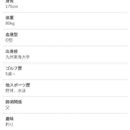
身長
175cm
体重
80kg
血液型
O型
出身校
九州東海大学
ゴルフ歴
5歳～
他スポーツ歴
野球、水泳
師弟関係
父
趣味
釣り