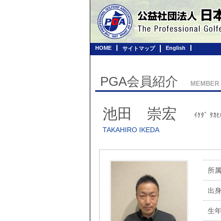
HOME
English
サイトマップ
PGA会員紹介
MEMBER
池田 崇宏
ｲｹﾀﾞ ﾀｶﾋ
TAKAHIRO IKEDA
所
出
生