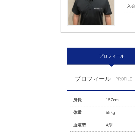
入
プロフィール
プロフィール
PROFILE
身長
157cm
体重
55kg
血液型
A型