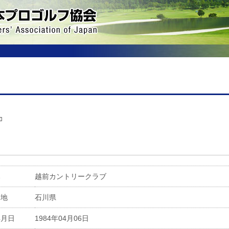
ﾛ
属
越前カントリークラブ
身地
石川県
年月日
1984年04月06日