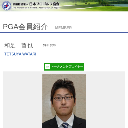
PGA会員紹介
MEMBER
和足 哲也
ﾜﾀﾘ ﾃﾂﾔ
TETSUYA WATARI