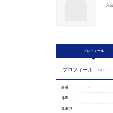
入
プロフィール
プロフィール
PROFILE
身長
-
体重
-
血液型
-