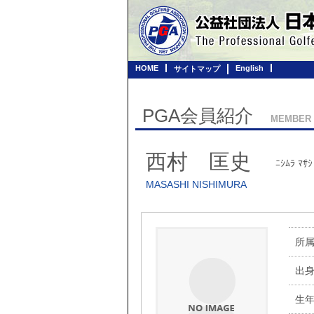
HOME
English
サイトマップ
PGA会員紹介
MEMBER
西村 匡史
ﾆｼﾑﾗ ﾏｻｼ
MASASHI NISHIMURA
所
出
生