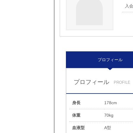
入
プロフィール
プロフィール
PROFILE
身長
178cm
体重
70kg
血液型
A型