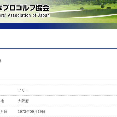
ｵ
属
フリー
身地
大阪府
年月日
1973年09月19日