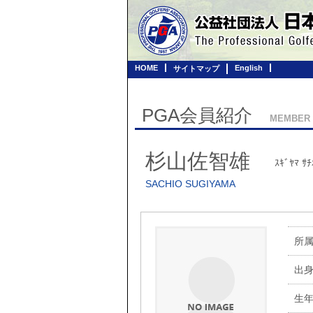
HOME
English
サイトマップ
PGA会員紹介
MEMBER
杉山佐智雄
ｽｷﾞﾔﾏ ｻﾁ
SACHIO SUGIYAMA
所
出
生