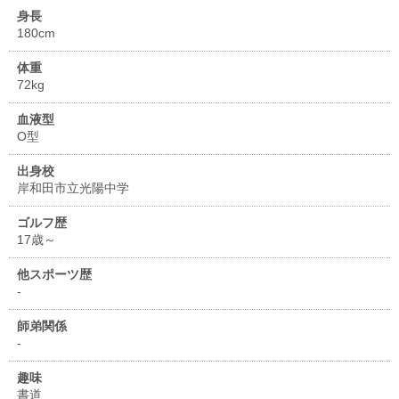
身長
180cm
体重
72kg
血液型
O型
出身校
岸和田市立光陽中学
ゴルフ歴
17歳～
他スポーツ歴
-
師弟関係
-
趣味
書道