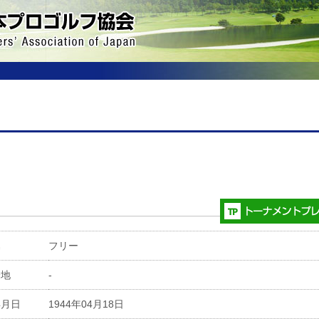
属
フリー
身地
-
年月日
1944年04月18日