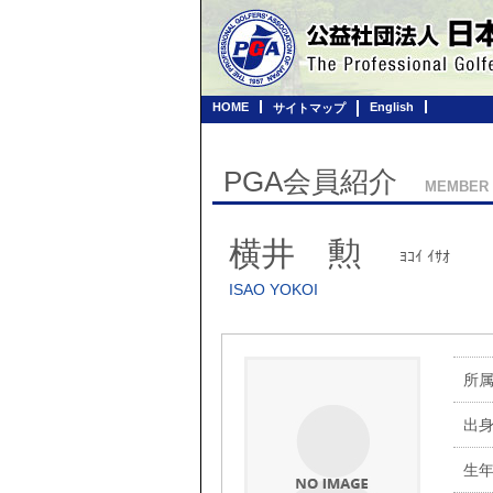
HOME
English
サイトマップ
PGA会員紹介
MEMBER
横井 勲
ﾖｺｲ ｲｻｵ
ISAO YOKOI
所
出
生