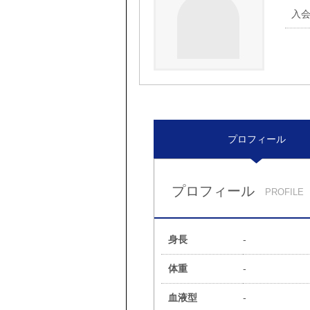
入
プロフィール
プロフィール
PROFILE
身長
-
体重
-
血液型
-