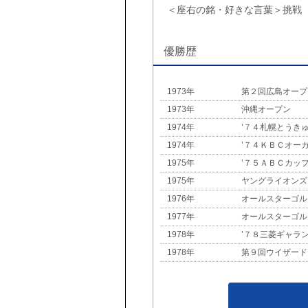
＜座右の銘・好きな言葉＞挑戦
優勝歴
1973年
第２回広島オープ
1973年
沖縄オープン
1974年
’７４札幌とうき
1974年
’７４ＫＢＣオー
1975年
’７５ＡＢＣカッ
1975年
ヤングライオンズ
1976年
オールスターゴル
1977年
オールスターゴル
1978年
’７８三菱ギャラ
1978年
第９回ウイザード
1979年
’７９三菱ギャラ
1979年
第８回仙台放送杯
1979年
第４３回関西プロ