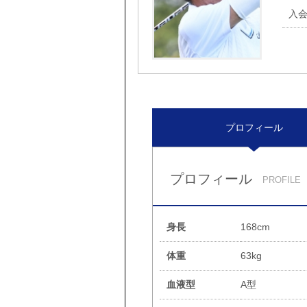
入
プロフィール
プロフィール
PROFILE
身長
168cm
体重
63kg
血液型
A型