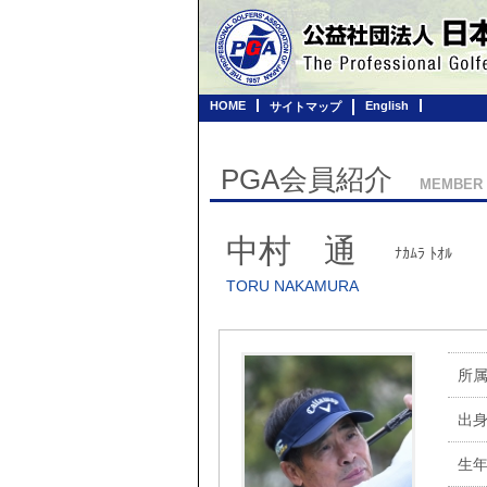
HOME
English
サイトマップ
PGA会員紹介
MEMBER
中村 通
ﾅｶﾑﾗ ﾄｵﾙ
TORU NAKAMURA
所
出
生