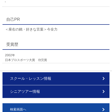
-
自己PR
＜座右の銘・好きな言葉＞今全力
受賞歴
2002年
日本プロスポーツ大賞 功労賞
スクール・レッスン情報
シニアツアー情報
検索画面へ