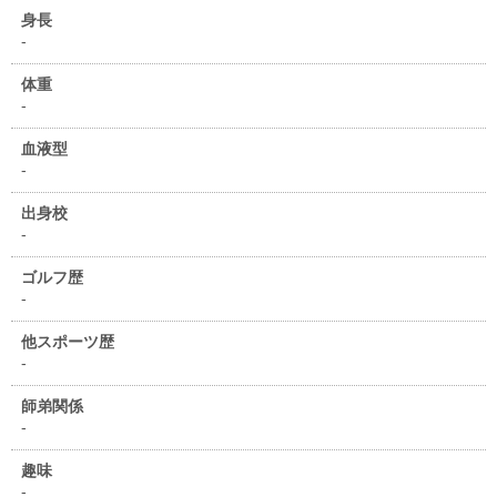
身長
-
体重
-
血液型
-
出身校
-
ゴルフ歴
-
他スポーツ歴
-
師弟関係
-
趣味
-