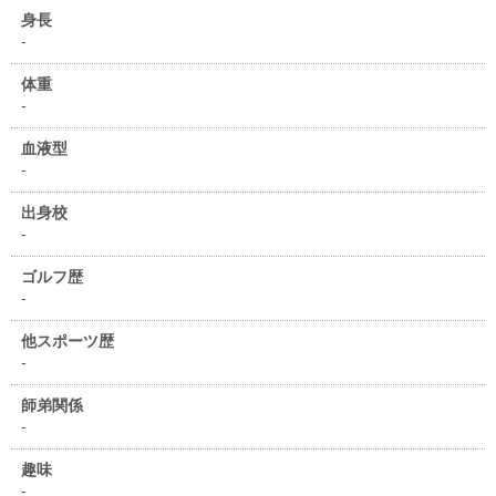
身長
-
体重
-
血液型
-
出身校
-
ゴルフ歴
-
他スポーツ歴
-
師弟関係
-
趣味
-