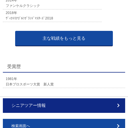
2014年
ファンケルクラシック
2018年
ｳﾞｨｸﾄﾘｱｺﾞﾙﾌｸﾞﾗﾝﾄﾞﾏｽﾀｰｽﾞ2018
主な戦績をもっと見る
受賞歴
1981年
日本プロスポーツ大賞 新人賞
シニアツアー情報
検索画面へ