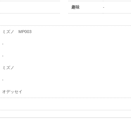
趣味
-
ミズノ MP003
-
-
ミズノ
-
オデッセイ