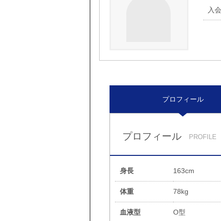
入
プロフィール
プロフィール
PROFILE
身長
163cm
体重
78kg
血液型
O型