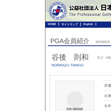
HOME
English
サイトマップ
PGA会員紹介
MEMBER
谷後 則和
ﾀﾆｺﾞ ﾉﾘｶ
NORIKAZU TANIGO
所
出
生