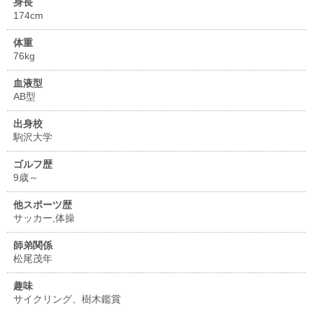
身長
174cm
体重
76kg
血液型
AB型
出身校
駒沢大学
ゴルフ歴
9歳～
他スポーツ歴
サッカー,体操
師弟関係
松尾茂年
趣味
サイクリング、樹木鑑賞